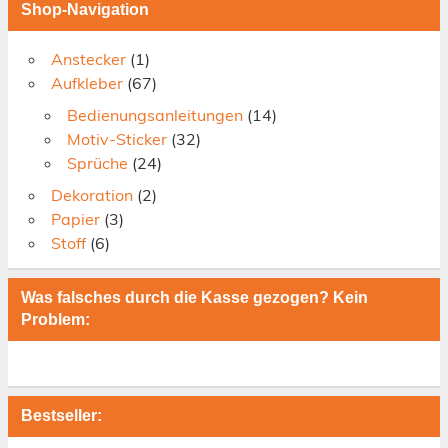
Shop-Navigation
Anstecker
(1)
Aufkleber
(67)
Bedienungsanleitungen
(14)
Motiv-Sticker
(32)
Sprüche
(24)
Dekoration
(2)
Papier
(3)
Stoff
(6)
Was falsches durch die Kasse gezogen? Kein
Problem:
Bestseller: