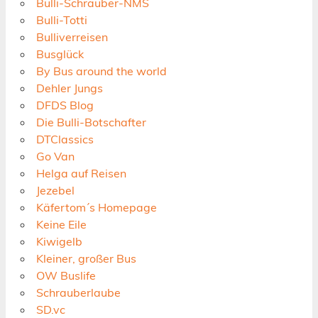
Bulli-Schrauber-NMS
Bulli-Totti
Bulliverreisen
Busglück
By Bus around the world
Dehler Jungs
DFDS Blog
Die Bulli-Botschafter
DTClassics
Go Van
Helga auf Reisen
Jezebel
Käfertom´s Homepage
Keine Eile
Kiwigelb
Kleiner, großer Bus
OW Buslife
Schrauberlaube
SD.vc