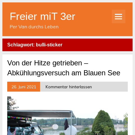
Skip
to
content
Freier miT 3er
Per Van durchs Leben
Schlagwort:
bulli-sticker
Von der Hitze getrieben –
Abkühlungsversuch am Blauen See
26. Juni 2021
Kommentar hinterlassen