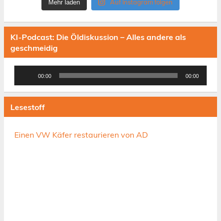
Auf Instagram folgen
Mehr laden
KI-Podcast: Die Öldiskussion – Alles andere als
geschmeidig
Audio-
00:00
00:00
Player
Lesestoff
Einen VW Käfer restaurieren von AD