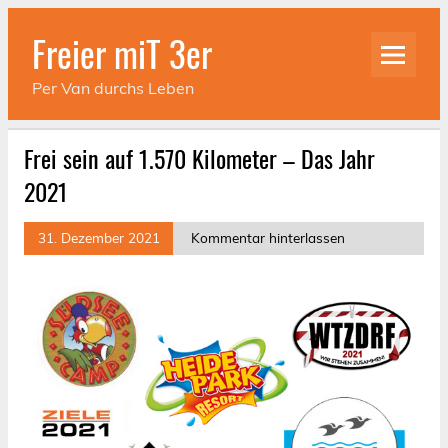
Skip
to
Freier miT 3er
content
Per Van durchs Leben
Frei sein auf 1.570 Kilometer – Das Jahr
2021
31. Dezember 2021
Kommentar hinterlassen