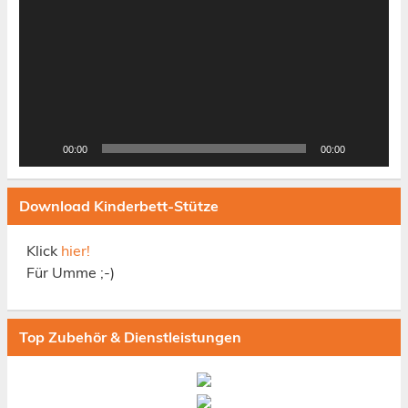
00:00
00:00
Download Kinderbett-Stütze
Klick
hier!
Für Umme ;-)
Top Zubehör & Dienstleistungen