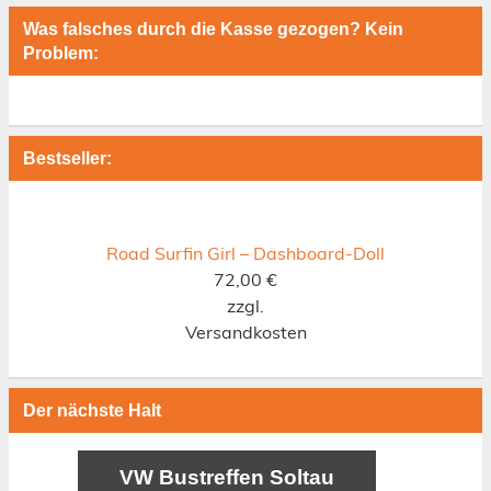
Was falsches durch die Kasse gezogen? Kein
Problem:
Bestseller:
Road Surfin Girl – Dashboard-Doll
72,00
€
zzgl.
Versandkosten
Der nächste Halt
VW Bustreffen Soltau