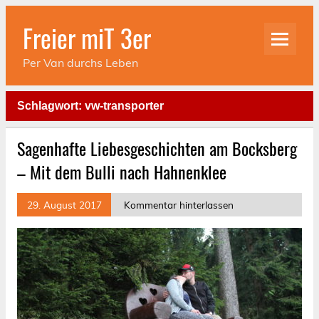
Skip
to
Freier miT 3er
content
Per Van durchs Leben
Schlagwort:
vw-transporter
Sagenhafte Liebesgeschichten am Bocksberg
– Mit dem Bulli nach Hahnenklee
29. August 2017
Kommentar hinterlassen